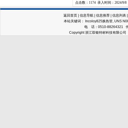
点击数：1174 录入时间：2024/9/8
返回首页
|
信息导航
|
信息推荐
|
信息列表
本站关键词：
Incoloy825换热管
,
UNS N
电 话：0510-88264321 
Copyright 浙江双银特材科技有限