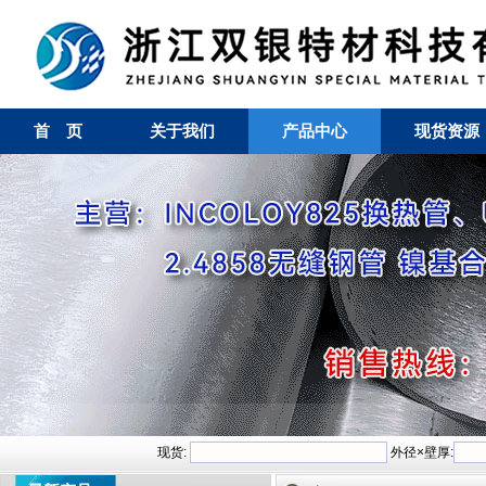
首 页
关于我们
产品中心
现货资源
现货:
外径×壁厚: