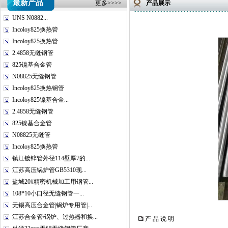
最新产品
更多>>>>
产品展示
UNS N0882...
Incoloy825换热管
Incoloy825换热管
2.4858无缝钢管
825镍基合金管
N08825无缝钢管
Incoloy825换热钢管
Incoloy825镍基合金...
2.4858无缝钢管
825镍基合金管
N08825无缝管
Incoloy825换热管
镇江镀锌管外径114壁厚7的...
江苏高压锅炉管GB5310现...
盐城20#精密机械加工用钢管...
108*10小口径无缝钢管一...
无锡高压合金管|锅炉专用管|...
江苏合金管/锅炉、过热器和换...
产 品 说 明