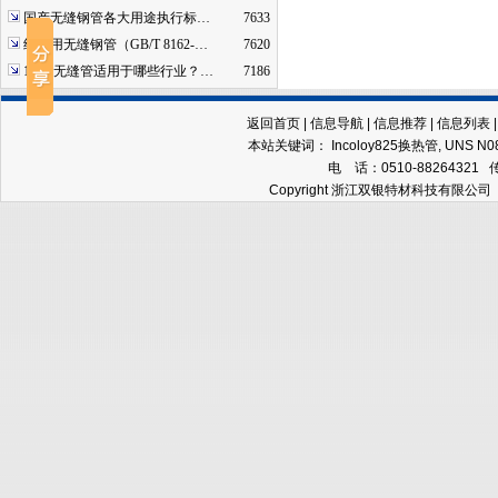
国产无缝钢管各大用途执行标…
7633
结构用无缝钢管（GB/T 8162-…
7620
16mn无缝管适用于哪些行业？…
7186
返回首页
|
信息导航
|
信息推荐
|
信息列表
本站关键词：
Incoloy825换热管
,
UNS N
电 话：0510-88264321 
Copyright 浙江双银特材科技有限