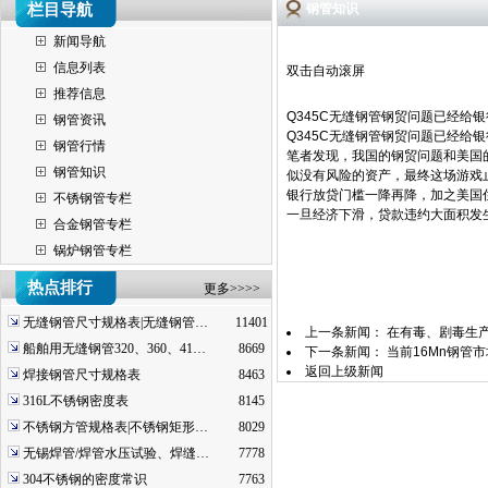
栏目导航
钢管知识
新闻导航
信息列表
双击自动滚屏
推荐信息
Q345C无缝钢管钢贸问题已经给
钢管资讯
Q345C无缝钢管钢贸问题已经给
钢管行情
笔者发现，我国的钢贸问题和美国
钢管知识
似没有风险的资产，最终这场游戏
银行放贷门槛一降再降，加之美国
不锈钢管专栏
一旦经济下滑，贷款违约大面积发
合金钢管专栏
锅炉钢管专栏
热点排行
更多>>>>
无缝钢管尺寸规格表|无缝钢管…
11401
上一条新闻：
在有毒、剧毒生
船舶用无缝钢管320、360、41…
8669
下一条新闻：
当前16Mn钢管
返回上级新闻
焊接钢管尺寸规格表
8463
316L不锈钢密度表
8145
不锈钢方管规格表|不锈钢矩形…
8029
无锡焊管/焊管水压试验、焊缝…
7778
304不锈钢的密度常识
7763