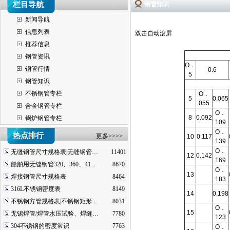
栏目导航
钢管知识
新闻导航
信息列表
双击自动滚屏
推荐信息
钢管资讯
O．
钢管行情
0.6
5
钢管知识
不锈钢管专栏
O．
5
0.065
055
合金钢管专栏
O．
8
0.092
锅炉钢管专栏
109
O．
热点排行
更多>>>>
10
0.117
139
O．
无缝钢管尺寸规格表|无缝钢管…
11401
12
0.142
169
船舶用无缝钢管320、360、41…
8670
O．
13
焊接钢管尺寸规格表
8464
183
316L不锈钢密度表
8149
14
0.198
不锈钢方管规格表|不锈钢矩形…
8031
O．
15
无锡焊管/焊管水压试验、焊缝…
7780
123
304不锈钢的密度常识
7763
O．