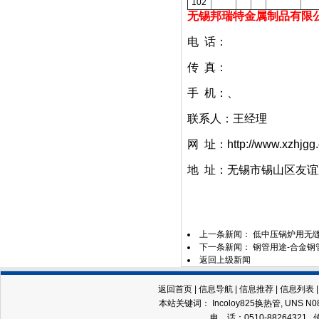
102
无锡邦瑞特金属制品有限
电 话：
传 真：
手 机：
、
联系人：王经理
网 址：
http://www.xzhjgg
地 址：
无锡市锡山区友谊路
上一条新闻：
低中压锅炉用无
下一条新闻：
钢管用途-合金钢管
返回上级新闻
返回首页
|
信息导航
|
信息推荐
|
信息列表
本站关键词：
Incoloy825换热管
,
UNS N
电 话：0510-88264321 