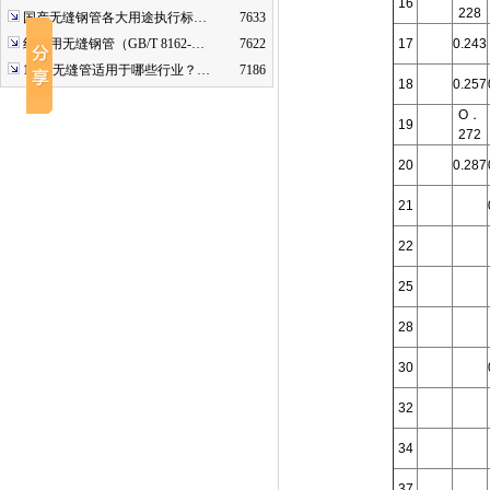
16
228
国产无缝钢管各大用途执行标…
7633
结构用无缝钢管（GB/T 8162-…
7622
17
0.243
16mn无缝管适用于哪些行业？…
7186
18
0.257
O．
19
272
20
0.287
21
22
25
28
30
32
34
37