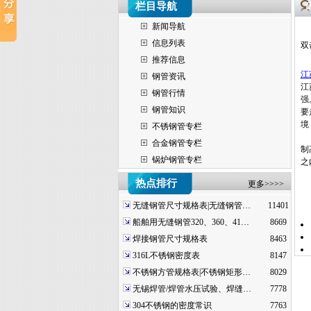
栏目导航
新闻导航
信息列表
双
推荐信息
江
钢管资讯
江
钢管行情
强
钢管知识
要
境
不锈钢管专栏
近
合金钢管专栏
制
锅炉钢管专栏
之
热点排行
更多>>>>
无缝钢管尺寸规格表|无缝钢管…
11401
船舶用无缝钢管320、360、41…
8669
焊接钢管尺寸规格表
8463
316L不锈钢密度表
8147
不锈钢方管规格表|不锈钢矩形…
8029
无锡焊管/焊管水压试验、焊缝…
7778
304不锈钢的密度常识
7763