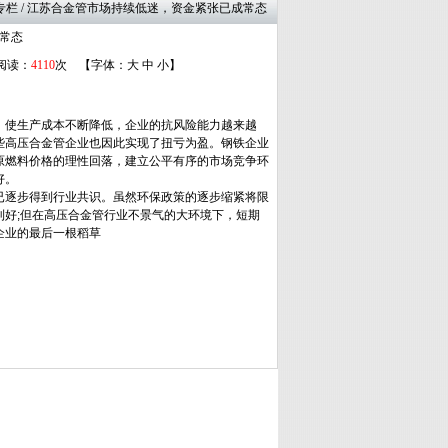
管专栏 / 江苏合金管市场持续低迷，资金紧张已成常态
常态
 阅读：
4110
次 【字体：
大
中
小
】
，使生产成本不断降低，企业的抗风险能力越来越
些高压合金管企业也因此实现了扭亏为盈。钢铁企业
原燃料价格的理性回落，建立公平有序的市场竞争环
好。
逐步得到行业共识。虽然环保政策的逐步缩紧将限
好;但在高压合金管行业不景气的大环境下，短期
企业的最后一根稻草