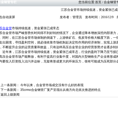
合金钢管专栏
您当前位置:
首页
/ 合金钢
江苏合金管市场持续低迷，资金紧张已成
击自动滚屏
发布者：管理员 发布时间：2016/12/9
苏合金管
市场持续低迷，资金紧张已成常态
苏合金管市场严峻形势长时间得不到好转的情况下，企业通过降本增效深挖内部潜力
。同时，在江苏合金管市场体制的倒逼下，上游铁矿石、焦炭等价格大幅度下跌，一
走出困境，寻找盈利空间，就必须依靠市场机制起决定性作用的经济体制，实现上游
，不断提升企业的运营质量和效益，只有这样高压合金管企业的经营形势才会逐步转
年来，江苏合金管市场持续低迷，资金紧张已成常态，行业的盈利下降乃至亏损已
高压合金管市场产能释放，有利于提高行业集中度，对国内大型钢铁生产企业将形成利
内要投入巨资投入治污并达标，无疑将形成更大的环保压力，很有可能成为压死部分
上一条新闻：
今年以来，合金管市场成交没有什么好的表现
下一条新闻：
35crmo合金钢管厂复产呈现出从南方向北依次推进的特点
返回上级新闻