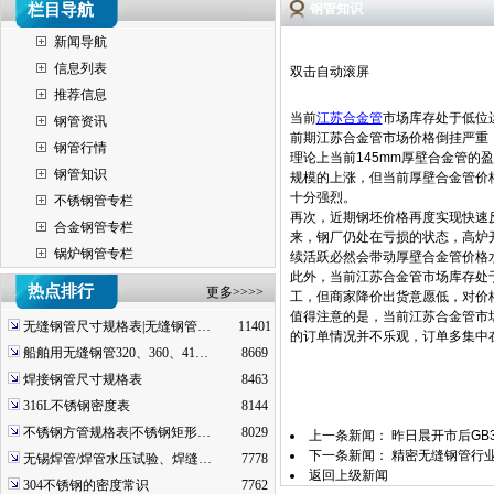
栏目导航
钢管知识
新闻导航
信息列表
双击自动滚屏
推荐信息
当前
江苏合金管
市场库存处于低位
钢管资讯
前期江苏合金管市场价格倒挂严重，
钢管行情
理论上当前145mm厚壁合金管的盈
钢管知识
规模的上涨，但当前厚壁合金管价
十分强烈。
不锈钢管专栏
再次，近期钢坯价格再度实现快速
合金钢管专栏
来，钢厂仍处在亏损的状态，高炉
锅炉钢管专栏
续活跃必然会带动厚壁合金管
此外，当前江苏合金管市场库存处
热点排行
更多>>>>
工，但商家降价出货意愿低，对
值得注意的是，当前江苏合金管市
无缝钢管尺寸规格表|无缝钢管…
11401
的订单情况并不乐观，订单多集
船舶用无缝钢管320、360、41…
8669
焊接钢管尺寸规格表
8463
316L不锈钢密度表
8144
不锈钢方管规格表|不锈钢矩形…
8029
上一条新闻：
昨日晨开市后GB
下一条新闻：
精密无缝钢管行业
无锡焊管/焊管水压试验、焊缝…
7778
返回上级新闻
304不锈钢的密度常识
7762