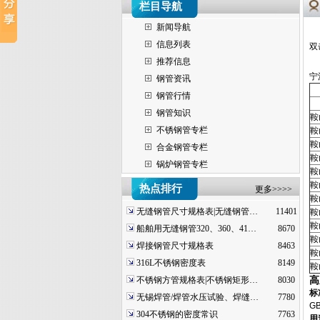
栏目导航
新闻导航
信息列表
双
推荐信息
宁
钢管资讯
钢管行情
钢管知识
鞍
不锈钢管专栏
鞍
鞍
合金钢管专栏
鞍
锅炉钢管专栏
鞍
鞍
热点排行
更多>>>>
鞍
无缝钢管尺寸规格表|无缝钢管…
11401
鞍
鞍
船舶用无缝钢管320、360、41…
8670
鞍
焊接钢管尺寸规格表
8463
鞍
316L不锈钢密度表
8149
鞍
高
不锈钢方管规格表|不锈钢矩形…
8030
标
无锡焊管/焊管水压试验、焊缝…
7780
G
304不锈钢的密度常识
7763
用