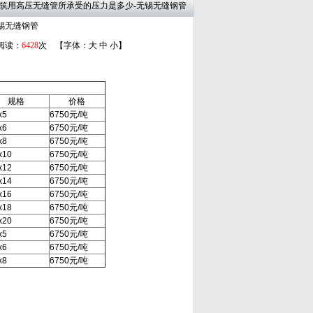
宁波建筑用高压无缝管所承受的压力是多少-无锡无缝钢管
锡无缝钢管
 阅读：
6428
次 【字体：
大
中
小
】
规格
价格
x5
6750元/吨
x6
6750元/吨
x8
6750元/吨
x10
6750元/吨
x12
6750元/吨
x14
6750元/吨
x16
6750元/吨
x18
6750元/吨
x20
6750元/吨
x5
6750元/吨
x6
6750元/吨
x8
6750元/吨